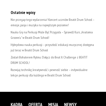
Ostatnie wpisy
Nie przegap tego wydarzenia! Koncert uczniów Beatit Drum School –
emocje, pasja i muzyka na najwyższym poziomie!
Nauka Gry na Perkusji Może Być Przygoda – Sprawdź Kurs „Anatomia
Groove’u” w Beatit Drum School!
Hybrydowa nauka perkusji – przyszłość edukacji muzycznej dostępna
już teraz w Beatit Drum School
Zostań Bohaterem Rytmu: Dołącz do Beat It Challenge z BEATIT
DRUM SCHOOL!
Rozwijaj technikę, kreatywność i pewność siebie – indywidualne
lekcje perkusji dla każdego w Beatit Drum School
KADRA
OFERTA
MISJA
NEWSY